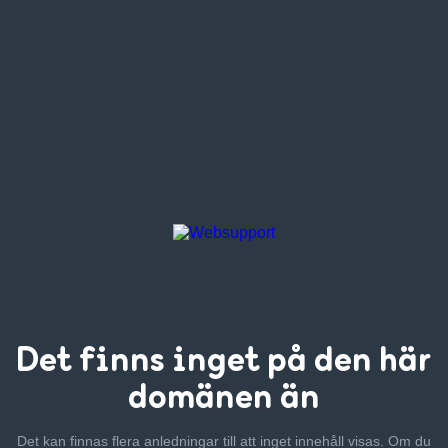
Det finns inget
på den här
domänen än
Det kan finnas flera anledningar till att inget innehåll visas. Om
du