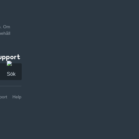
as. Om
nehåll
upport
ort
Help