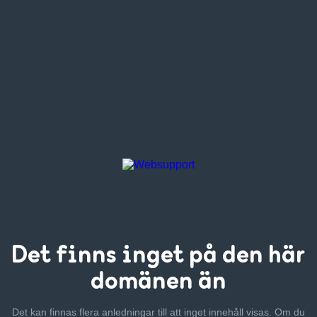
Det finns inget
på den här
domänen än
Det kan finnas flera anledningar till att inget innehåll visas. Om
du