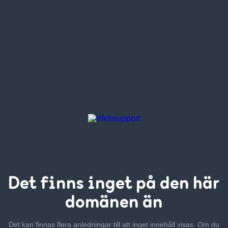
Det finns inget
på den här
domänen än
Det kan finnas flera anledningar till att inget innehåll visas. Om
du