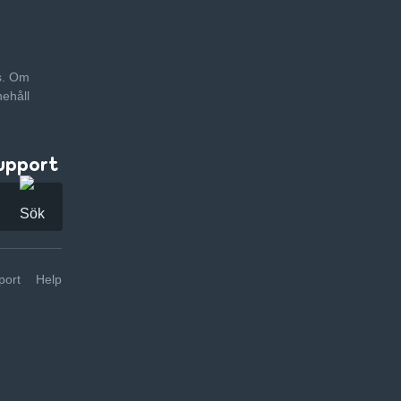
as. Om
nehåll
upport
ort
Help