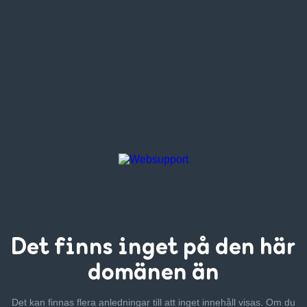
Det finns inget
på den här
domänen än
Det kan finnas flera anledningar till att inget innehåll visas. Om
du