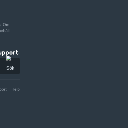
as. Om
nehåll
upport
ort
Help