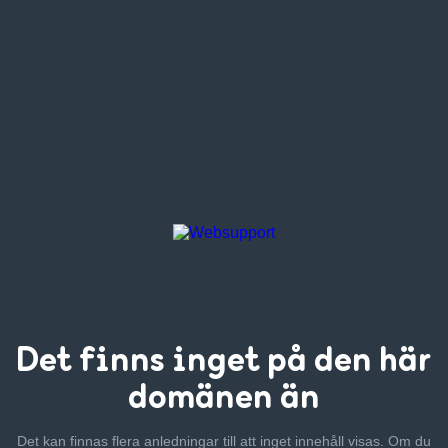
Det finns inget
på den här
domänen än
Det kan finnas flera anledningar till att inget innehåll visas. Om
du