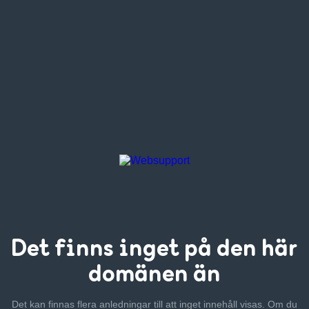
Det finns inget
på den här
domänen än
Det kan finnas flera anledningar till att inget innehåll visas. Om
du