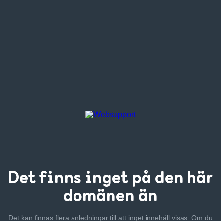
Det finns inget
på den här
domänen än
Det kan finnas flera anledningar till att inget innehåll visas. Om
du