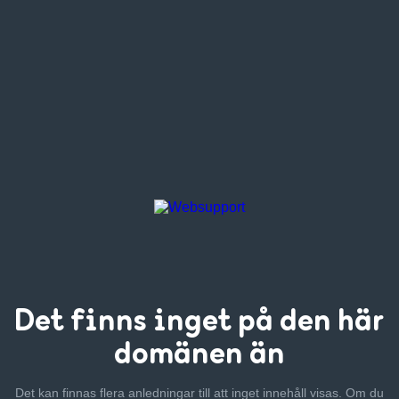
Det finns inget
på den här
domänen än
Det kan finnas flera anledningar till att inget innehåll visas. Om
du