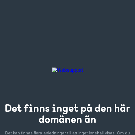
Det finns inget
på den här
domänen än
Det kan finnas flera anledningar till att inget innehåll visas. Om
du