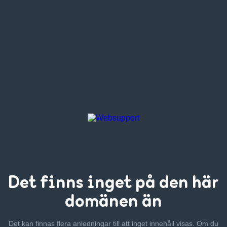
Det finns inget
på den här
domänen än
Det kan finnas flera anledningar till att inget innehåll visas. Om
du